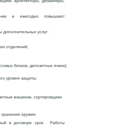
вщики, архитекторы, дизайнеры,
вание и ежегодно повышают
ы дополнительных услуг:
ких отделений;
совых блоков, депозитных ячеек);
ого уровня защиты;
счетные машинки, сортировщики
 хранения оружия.
ный в договоре срок . Работы