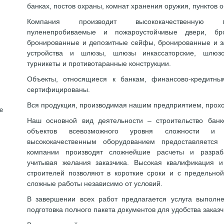
банках, постов охраны, комнат хранения оружия, пунктов 
Компания производит высококачественную п
пуленепробиваемые и пожароустойчивые двери, бр
бронированные и депозитные сейфы, бронированные и з
устройства и шлюзы, шлюзы инкассаторские, шлюзо
турникеты и противотаранные конструкции.
Объекты, относящиеся к банкам, финансово-кредитны
сертифицированы.
Вся продукция, производимая нашим предприятием, прохо
е
Наш основной вид деятельности – строительство банко
объектов всевозможного уровня сложности и
высококачественным оборудованием предоставляетс
компании производят сложнейшие расчеты и разраб
учитывая желания заказчика. Высокая квалификация 
строителей позволяют в короткие сроки и с предельно
сложные работы независимо от условий.
В завершении всех работ предлагается услуга выполн
подготовка полного пакета документов для удобства заказч